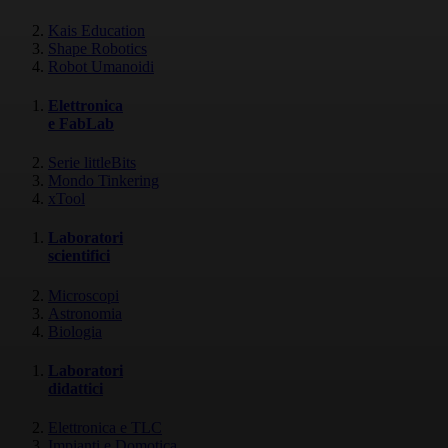
Kais Education
Shape Robotics
Robot Umanoidi
Elettronica
e FabLab
Serie littleBits
Mondo Tinkering
xTool
Laboratori
scientifici
Microscopi
Astronomia
Biologia
Laboratori
didattici
Elettronica e TLC
Impianti e Domotica