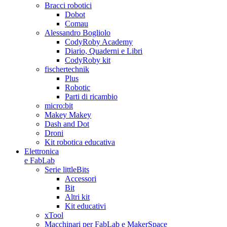
Bracci robotici
Dobot
Comau
Alessandro Bogliolo
CodyRoby Academy
Diario, Quaderni e Libri
CodyRoby kit
fischertechnik
Plus
Robotic
Parti di ricambio
micro:bit
Makey Makey
Dash and Dot
Droni
Kit robotica educativa
Elettronica
e FabLab
Serie littleBits
Accessori
Bit
Altri kit
Kit educativi
xTool
Macchinari per FabLab e MakerSpace