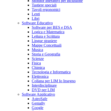
Monitor interattivi per inclusione
Tastiere speciali
Tavoli ergonomici
Lenti
Libri
Software Educativo
Software per BES e DSA
Logica e Matematica
Lettura e Scrittura
Lingue straniere
Mappe Concettuali
Musica
Storia e Geografia
Scienze
Fisica
Chimica
Tecnologia e Informatica
Elettronica
Collana per LIM Io Insegno
Interdisciplinare
DVD per LIM
Software Applicativo
AstroSafe
Genially
Google