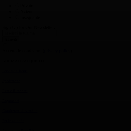
Privato
Azienda
Insegnante
Sign Up for Our Newsletter:
Iscriviti
Accetto le condizioni (
privacy policy
)
GUIDA ALL'ACQUISTO
Servizio Clienti
Spedizione
Resi e Rimborsi
Pagamenti
Condizioni di vendita
Per le aziende
Acquisti in Rete P.A.