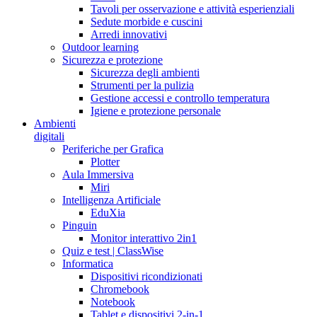
Tavoli per osservazione e attività esperienziali
Sedute morbide e cuscini
Arredi innovativi
Outdoor learning
Sicurezza e protezione
Sicurezza degli ambienti
Strumenti per la pulizia
Gestione accessi e controllo temperatura
Igiene e protezione personale
Ambienti
digitali
Periferiche per Grafica
Plotter
Aula Immersiva
Miri
Intelligenza Artificiale
EduXia
Pinguin
Monitor interattivo 2in1
Quiz e test | ClassWise
Informatica
Dispositivi ricondizionati
Chromebook
Notebook
Tablet e dispositivi 2-in-1