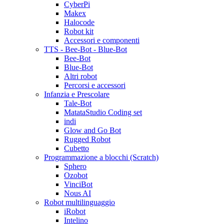
CyberPi
Makex
Halocode
Robot kit
Accessori e componenti
TTS - Bee-Bot - Blue-Bot
Bee-Bot
Blue-Bot
Altri robot
Percorsi e accessori
Infanzia e Prescolare
Tale-Bot
MatataStudio Coding set
indi
Glow and Go Bot
Rugged Robot
Cubetto
Programmazione a blocchi (Scratch)
Sphero
Ozobot
VinciBot
Nous AI
Robot multilinguaggio
iRobot
Intelino