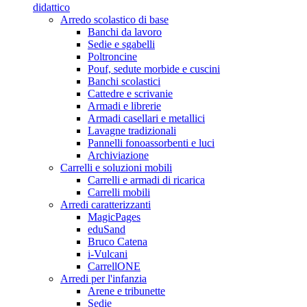
didattico
Arredo scolastico di base
Banchi da lavoro
Sedie e sgabelli
Poltroncine
Pouf, sedute morbide e cuscini
Banchi scolastici
Cattedre e scrivanie
Armadi e librerie
Armadi casellari e metallici
Lavagne tradizionali
Pannelli fonoassorbenti e luci
Archiviazione
Carrelli e soluzioni mobili
Carrelli e armadi di ricarica
Carrelli mobili
Arredi caratterizzanti
MagicPages
eduSand
Bruco Catena
i-Vulcani
CarrellONE
Arredi per l'infanzia
Arene e tribunette
Sedie