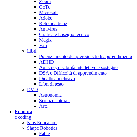
Zoom
GoTo
Microsoft
Adobe
Reti didattiche
Antivirus
Grafica e Disegno tecnico
Magix
Vari
Libri
Potenziamento dei prerequisiti di apprendimento
ADHD
Autismo, disabilità intellettive e sostegno
DSA e Difficoltà di apprendimento
Didattica inclusiva
Libri di testo
DVD
Astronomia
Scienze naturali
Arte
Robotica
e coding
Kais Education
Shape Robotics
Fable