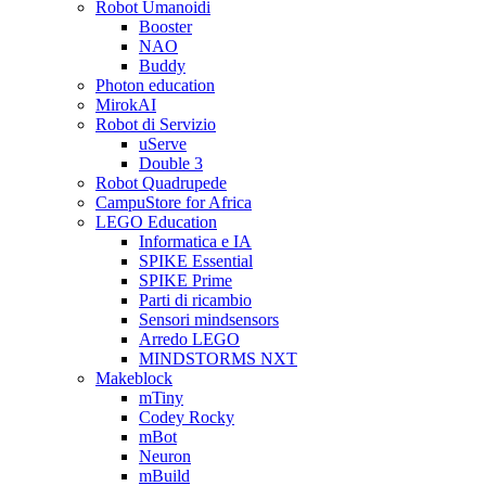
Robot Umanoidi
Booster
NAO
Buddy
Photon education
MirokAI
Robot di Servizio
uServe
Double 3
Robot Quadrupede
CampuStore for Africa
LEGO Education
Informatica e IA
SPIKE Essential
SPIKE Prime
Parti di ricambio
Sensori mindsensors
Arredo LEGO
MINDSTORMS NXT
Makeblock
mTiny
Codey Rocky
mBot
Neuron
mBuild