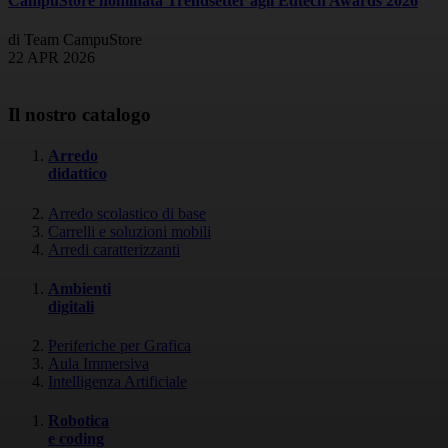
CampuStore nominata Trendsetter agli Edtech Awards 2026
di Team CampuStore
22 APR 2026
Il nostro catalogo
Arredo
didattico
Arredo scolastico di base
Carrelli e soluzioni mobili
Arredi caratterizzanti
Ambienti
digitali
Periferiche per Grafica
Aula Immersiva
Intelligenza Artificiale
Robotica
e coding