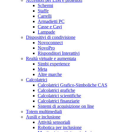
Accessori per LIM e proiettori
Schermi
Staffe
Carrelli
Armadietti PC
Casse e Cavi
Lampade
Dispositivi di condivisione
Novoconnect
NovoPro
Risponditori Interattivi
Realtà virtuale e aumentata
Simbi experience
Meta
Altre marche
Calcolatrici
Calcolatrici Grafico-Simboliche CAS
Calcolatrici grafiche
Calcolatrici scientifiche
Calcolatrici finanziarie
Sistemi di acquisizione on line
Totem multimediali
Ausili e inclusione
Attività sensoriali
Robotica per inclusione