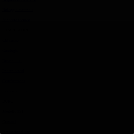
Noleggio materiali
Supporto tecnico
CAMPUSTORE
Chi siamo
Cataloghi
Dove siamo
I nostri brand
Certificazioni
Lavora con noi
DURC
Modello 231
Contatti
International site