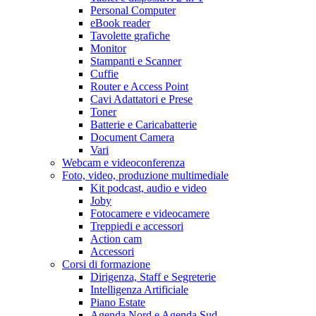
Personal Computer
eBook reader
Tavolette grafiche
Monitor
Stampanti e Scanner
Cuffie
Router e Access Point
Cavi Adattatori e Prese
Toner
Batterie e Caricabatterie
Document Camera
Vari
Webcam e videoconferenza
Foto, video, produzione multimediale
Kit podcast, audio e video
Joby
Fotocamere e videocamere
Treppiedi e accessori
Action cam
Accessori
Corsi di formazione
Dirigenza, Staff e Segreterie
Intelligenza Artificiale
Piano Estate
Agenda Nord e Agenda Sud