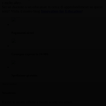
e molto altro.
Sei un docente o un educatore in cerca di approfondimenti su questi
temi? Visita il nostro blog
Innovation for Education
!
Pagamenti sicuri
Consegna express in 24/48h
Spedizione gratuita
Accettiamo
Newsletter
Ricevi le nostre offerte e buoni sconti via email.