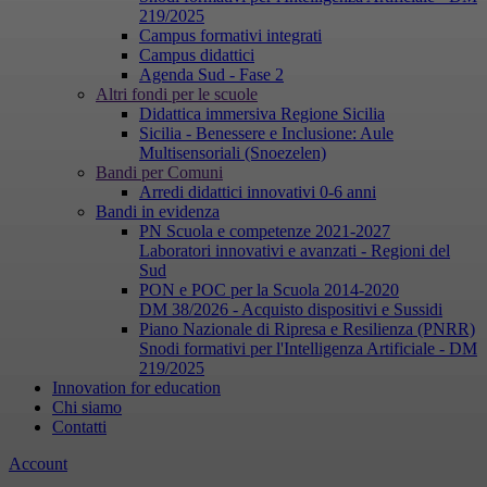
219/2025
Campus formativi integrati
Campus didattici
Agenda Sud - Fase 2
Altri fondi per le scuole
Didattica immersiva Regione Sicilia
Sicilia - Benessere e Inclusione: Aule
Multisensoriali (Snoezelen)
Bandi per Comuni
Arredi didattici innovativi 0-6 anni
Bandi in evidenza
PN Scuola e competenze 2021-2027
Laboratori innovativi e avanzati - Regioni del
Sud
PON e POC per la Scuola 2014-2020
DM 38/2026 - Acquisto dispositivi e Sussidi
Piano Nazionale di Ripresa e Resilienza (PNRR)
Snodi formativi per l'Intelligenza Artificiale - DM
219/2025
Innovation for education
Chi siamo
Contatti
Account