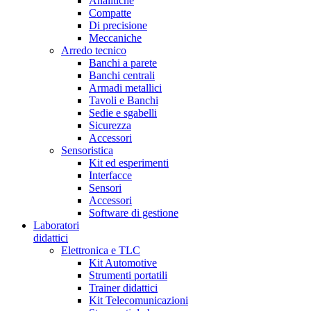
Analitiche
Compatte
Di precisione
Meccaniche
Arredo tecnico
Banchi a parete
Banchi centrali
Armadi metallici
Tavoli e Banchi
Sedie e sgabelli
Sicurezza
Accessori
Sensoristica
Kit ed esperimenti
Interfacce
Sensori
Accessori
Software di gestione
Laboratori
didattici
Elettronica e TLC
Kit Automotive
Strumenti portatili
Trainer didattici
Kit Telecomunicazioni