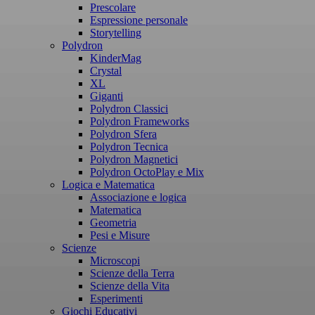
Prescolare
Espressione personale
Storytelling
Polydron
KinderMag
Crystal
XL
Giganti
Polydron Classici
Polydron Frameworks
Polydron Sfera
Polydron Tecnica
Polydron Magnetici
Polydron OctoPlay e Mix
Logica e Matematica
Associazione e logica
Matematica
Geometria
Pesi e Misure
Scienze
Microscopi
Scienze della Terra
Scienze della Vita
Esperimenti
Giochi Educativi