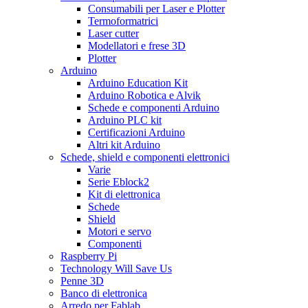
Consumabili per Laser e Plotter
Termoformatrici
Laser cutter
Modellatori e frese 3D
Plotter
Arduino
Arduino Education Kit
Arduino Robotica e Alvik
Schede e componenti Arduino
Arduino PLC kit
Certificazioni Arduino
Altri kit Arduino
Schede, shield e componenti elettronici
Varie
Serie Eblock2
Kit di elettronica
Schede
Shield
Motori e servo
Componenti
Raspberry Pi
Technology Will Save Us
Penne 3D
Banco di elettronica
Arredo per Fablab