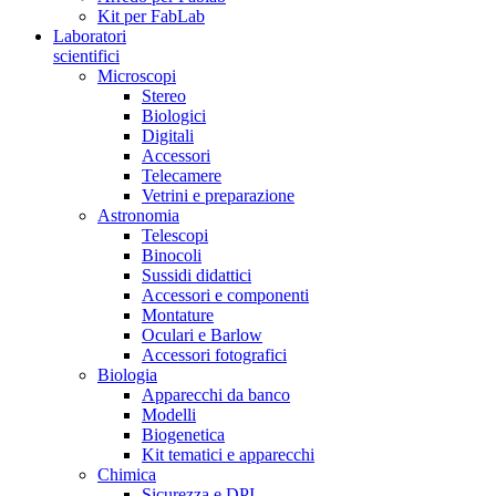
Kit per FabLab
Laboratori
scientifici
Microscopi
Stereo
Biologici
Digitali
Accessori
Telecamere
Vetrini e preparazione
Astronomia
Telescopi
Binocoli
Sussidi didattici
Accessori e componenti
Montature
Oculari e Barlow
Accessori fotografici
Biologia
Apparecchi da banco
Modelli
Biogenetica
Kit tematici e apparecchi
Chimica
Sicurezza e DPI