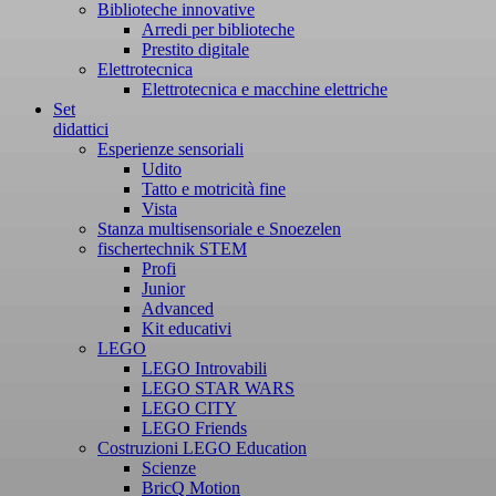
Biblioteche innovative
Arredi per biblioteche
Prestito digitale
Elettrotecnica
Elettrotecnica e macchine elettriche
Set
didattici
Esperienze sensoriali
Udito
Tatto e motricità fine
Vista
Stanza multisensoriale e Snoezelen
fischertechnik STEM
Profi
Junior
Advanced
Kit educativi
LEGO
LEGO Introvabili
LEGO STAR WARS
LEGO CITY
LEGO Friends
Costruzioni LEGO Education
Scienze
BricQ Motion